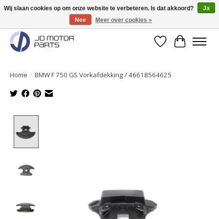
Wij slaan cookies op om onze website te verbeteren. Is dat akkoord?
Ja
Nee
Meer over cookies »
Originele onderdelen direct uit voorraad leverbaar!
Verlanglijst
Winkelwa
Home
/
BMW F 750 GS Vorkafdekking / 46618564625
Product image slideshow Items