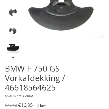
BMW F 750 GS
Vorkafdekking /
46618564625
SKU: 3s / MO-2860
€16,95
€40,18
Incl. btw