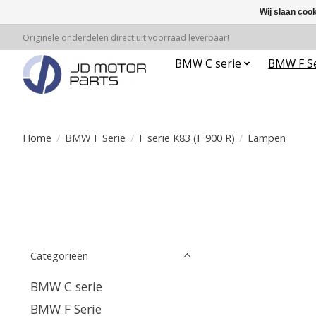
Wij slaan coo
Originele onderdelen direct uit voorraad leverbaar!
BMW C serie
BMW F Se
Home
/
BMW F Serie
/
F serie K83 (F 900 R)
/
Lampen
Categorieën
BMW C serie
BMW F Serie