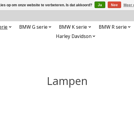
kies op om onze website te verbeteren. Is dat akkoord?
Ja
Nee
Meer 
rie
BMW G serie
BMW K serie
BMW R serie
Harley Davidson
Lampen