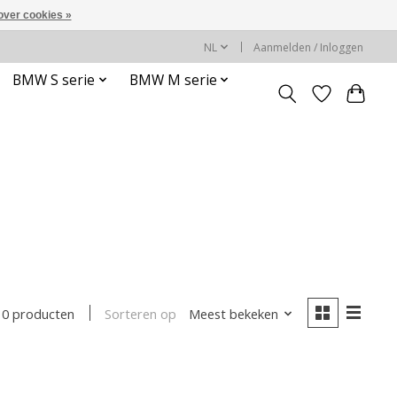
over cookies »
NL
Aanmelden / Inloggen
BMW S serie
BMW M serie
Sorteren op
Meest bekeken
0 producten