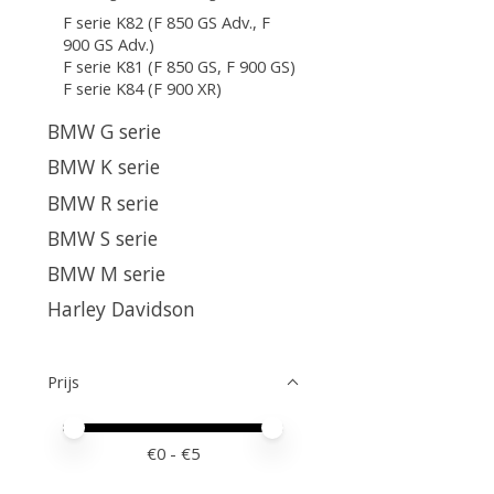
F serie K82 (F 850 GS Adv., F
900 GS Adv.)
F serie K81 (F 850 GS, F 900 GS)
F serie K84 (F 900 XR)
BMW G serie
BMW K serie
BMW R serie
BMW S serie
BMW M serie
Harley Davidson
Prijs
Minimale prijswaarde
Price maximum value
€
0
- €
5