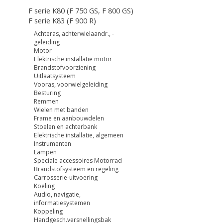
F serie K80 (F 750 GS, F 800 GS)
F serie K83 (F 900 R)
Achteras, achterwielaandr., -
geleiding
Motor
Elektrische installatie motor
Brandstofvoorziening
Uitlaatsysteem
Vooras, voorwielgeleiding
Besturing
Remmen
Wielen met banden
Frame en aanbouwdelen
Stoelen en achterbank
Elektrische installatie, algemeen
Instrumenten
Lampen
Speciale accessoires Motorrad
Brandstofsysteem en regeling
Carrosserie-uitvoering
Koeling
Audio, navigatie,
informatiesystemen
Koppeling
Handgesch.versnellingsbak