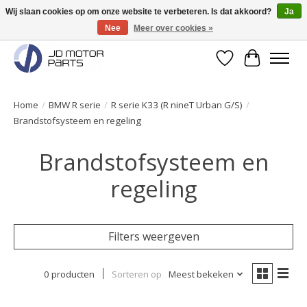
Wij slaan cookies op om onze website te verbeteren. Is dat akkoord?
Ja
Nee
Meer over cookies »
Originele onderdelen direct uit voorraad leverbaar!
Verlanglijst
Winkelwa
Home
/
BMW R serie
/
R serie K33 (R nineT Urban G/S)
/
Brandstofsysteem en regeling
Brandstofsysteem en
regeling
Filters weergeven
0 producten
Sorteren op
Meest bekeken