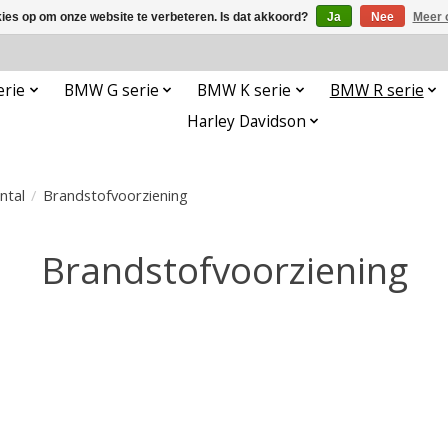
kies op om onze website te verbeteren. Is dat akkoord?
Ja
Nee
Meer 
rie
BMW G serie
BMW K serie
BMW R serie
Harley Davidson
ntal
/
Brandstofvoorziening
Brandstofvoorziening