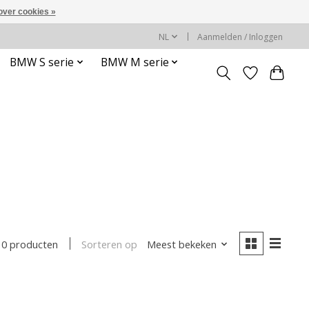
over cookies »
NL
Aanmelden / Inloggen
BMW S serie
BMW M serie
Sorteren op
Meest bekeken
0 producten