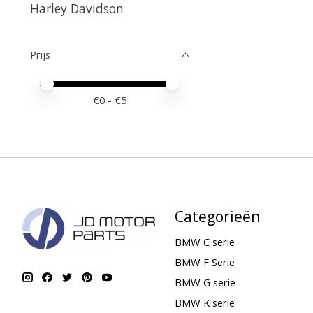
Harley Davidson
Prijs
Minimale prijswaarde
Price maximum value
€
0
- €
5
Categorieën
BMW C serie
BMW F Serie
BMW G serie
BMW K serie