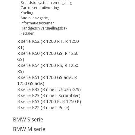
Brandstofsysteem en regeling
Carrosserie-uitvoering
Koeling
Audio, navigatie,
informatiesystemen
Handgesch.versnellingsbak
Pedalen
R serie K52 (R 1200 RT, R 1250
RT)
R serie K50 (R 1200 GS, R 1250
GS)
R serie K54 (R 1200 RS, R 1250
RS)
R serie K51 (R 1200 GS adv., R
1250 GS adv.)
R serie K33 (R nineT Urban G/S)
R serie K23 (R nineT Scrambler)
R serie K53 (R 1200 R, R 1250 R)
R serie K22 (R nineT Pure)
BMW S serie
BMW M serie