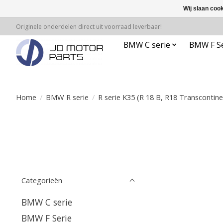
Wij slaan coo
Originele onderdelen direct uit voorraad leverbaar!
BMW C serie
BMW F Se
Home
/
BMW R serie
/
R serie K35 (R 18 B, R18 Transcontine
Categorieën
BMW C serie
BMW F Serie