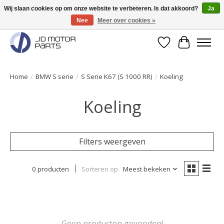
Wij slaan cookies op om onze website te verbeteren. Is dat akkoord?
Ja
Nee
Meer over cookies »
Originele onderdelen direct uit voorraad leverbaar!
Verlanglijst
Winkelwa
Home
/
BMW S serie
/
S Serie K67 (S 1000 RR)
/
Koeling
Koeling
Filters weergeven
0 producten
Sorteren op
Meest bekeken
Geen producten gevonden!