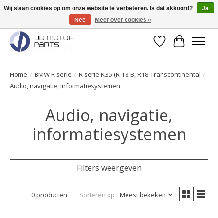
Wij slaan cookies op om onze website te verbeteren. Is dat akkoord?
Ja
Nee
Meer over cookies »
Originele onderdelen direct uit voorraad leverbaar!
Verlanglijst
Winkelwa
Home
/
BMW R serie
/
R serie K35 (R 18 B, R18 Transcontinental
/
Audio, navigatie, informatiesystemen
Audio, navigatie,
informatiesystemen
Filters weergeven
0 producten
Sorteren op
Meest bekeken