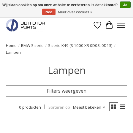
Wij slaan cookies op om onze website te verbeteren. Is dat akkoord?
Ja
Nee
Meer over cookies »
Originele onderdelen direct uit voorraad leverbaar!
Verlanglijst
Winkelwa
Home
/
BMW S serie
/
S serie K49 (S 1000 XR 0D03, 0D13)
/
Lampen
Lampen
Filters weergeven
0 producten
Sorteren op
Meest bekeken