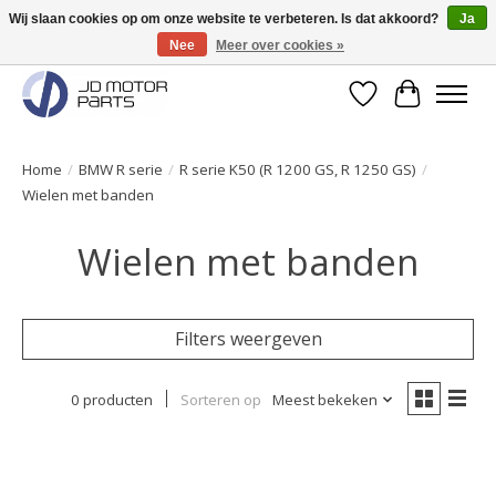
Wij slaan cookies op om onze website te verbeteren. Is dat akkoord?
Ja
Nee
Meer over cookies »
Originele onderdelen direct uit voorraad leverbaar!
Verlanglijst
Winkelwa
Home
/
BMW R serie
/
R serie K50 (R 1200 GS, R 1250 GS)
/
Wielen met banden
Wielen met banden
Filters weergeven
0 producten
Sorteren op
Meest bekeken