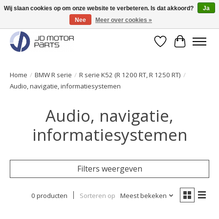
Wij slaan cookies op om onze website te verbeteren. Is dat akkoord?
Ja
Nee
Meer over cookies »
Originele onderdelen direct uit voorraad leverbaar!
Verlanglijst
Winkelwa
Home
/
BMW R serie
/
R serie K52 (R 1200 RT, R 1250 RT)
/
Audio, navigatie, informatiesystemen
Audio, navigatie,
informatiesystemen
Filters weergeven
0 producten
Sorteren op
Meest bekeken