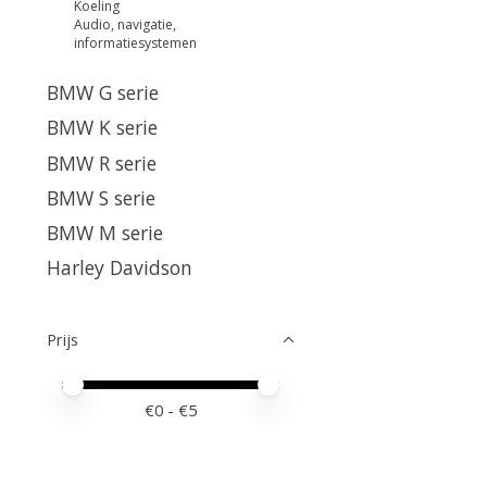
Koeling
Audio, navigatie,
informatiesystemen
BMW G serie
BMW K serie
BMW R serie
BMW S serie
BMW M serie
Harley Davidson
Prijs
Minimale prijswaarde
Price maximum value
€
0
- €
5