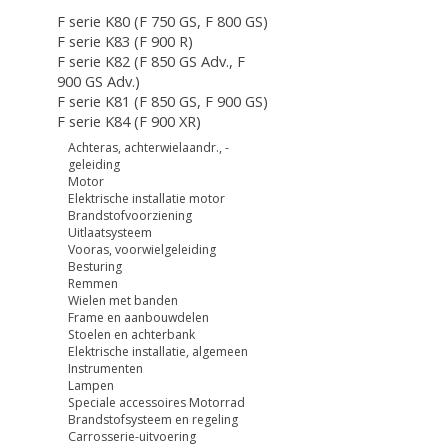
F serie K80 (F 750 GS, F 800 GS)
F serie K83 (F 900 R)
F serie K82 (F 850 GS Adv., F
900 GS Adv.)
F serie K81 (F 850 GS, F 900 GS)
F serie K84 (F 900 XR)
Achteras, achterwielaandr., -
geleiding
Motor
Elektrische installatie motor
Brandstofvoorziening
Uitlaatsysteem
Vooras, voorwielgeleiding
Besturing
Remmen
Wielen met banden
Frame en aanbouwdelen
Stoelen en achterbank
Elektrische installatie, algemeen
Instrumenten
Lampen
Speciale accessoires Motorrad
Brandstofsysteem en regeling
Carrosserie-uitvoering