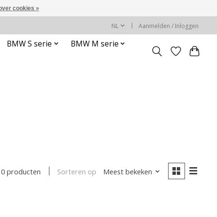
over cookies »
NL
Aanmelden / Inloggen
BMW S serie
BMW M serie
Sorteren op
Meest bekeken
0 producten