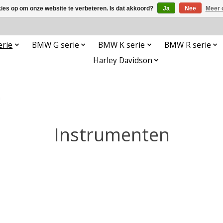
kies op om onze website te verbeteren. Is dat akkoord?
Ja
Nee
Meer 
rie
BMW G serie
BMW K serie
BMW R serie
Harley Davidson
n
Instrumenten