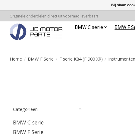
Wij slaan coo
Originele onderdelen direct uit voorraad leverbaar!
BMW C serie
BMW F Se
Home
/
BMW F Serie
/
F serie K84 (F 900 XR)
/
Instrumente
Categorieën
BMW C serie
BMW F Serie