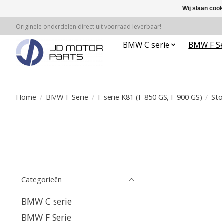
Wij slaan coo
Originele onderdelen direct uit voorraad leverbaar!
BMW C serie
BMW F Se
Home
/
BMW F Serie
/
F serie K81 (F 850 GS, F 900 GS)
/
Sto
Categorieën
BMW C serie
BMW F Serie