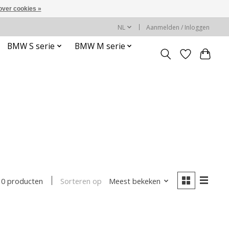
over cookies »
NL
Aanmelden / Inloggen
BMW S serie
BMW M serie
Sorteren op
Meest bekeken
0 producten