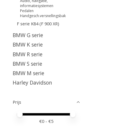
Audio, navigatie,
informatiesystemen
Pedalen
Handgesch.versnellingsbak
F serie K84 (F 900 XR)
BMW G serie
BMW K serie
BMW R serie
BMW S serie
BMW M serie
Harley Davidson
Prijs
Minimale prijswaarde
Price maximum value
€
0
- €
5