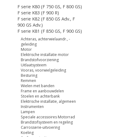
F serie K80 (F 750 GS, F 800 GS)
F serie K83 (F 900 R)
F serie K82 (F 850 GS Adv., F
900 GS Adv.)
F serie K81 (F 850 GS, F 900 GS)
Achteras, achterwielaandr., -
geleiding
Motor
Elektrische installatie motor
Brandstofvoorziening
Uitlaatsysteem
Vooras, voorwielgeleiding
Besturing
Remmen
Wielen met banden
Frame en aanbouwdelen
Stoelen en achterbank
Elektrische installatie, algemeen
Instrumenten
Lampen
Speciale accessoires Motorrad
Brandstofsysteem en regeling
Carrosserie-uitvoering
Koeling