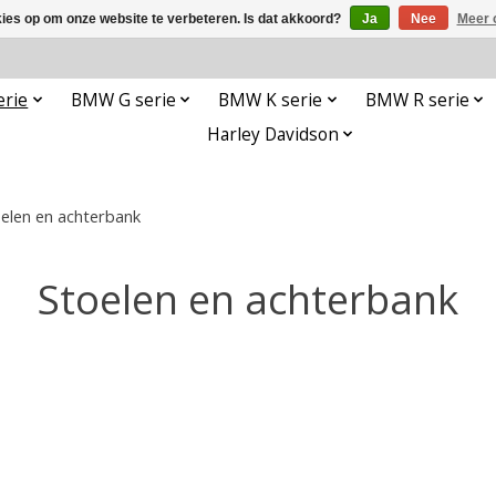
kies op om onze website te verbeteren. Is dat akkoord?
Ja
Nee
Meer 
rie
BMW G serie
BMW K serie
BMW R serie
Harley Davidson
elen en achterbank
Stoelen en achterbank