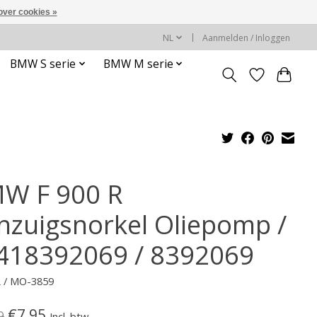
over cookies »
NL
Aanmelden / Inloggen
BMW S serie
BMW M serie
W F 900 R
nzuigsnorkel Oliepomp /
418392069 / 8392069
L / MO-3859
€7,95
9
Incl. btw