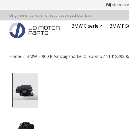
Wij slaan coo
Originele onderdelen direct uit voorraad leverbaar!
BMW C serie
BMW F Se
Home
/
BMW F 900 R Aanzuigsnorkel Oliepomp / 1141839206
Product image slideshow Items