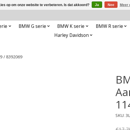
kies op om onze website te verbeteren. Is dat akkoord?
Ja
Nee
Meer 
rie
BMW G serie
BMW K serie
BMW R serie
Harley Davidson
9 / 8392069
BM
Aa
11
SKU: 3
€17,7