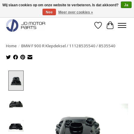
Wij slaan cookies op om onze website te verbeteren. Is dat akkoord?
Ja
Nee
Meer over cookies »
Originele onderdelen direct uit voorraad leverbaar!
Verlanglijst
Winkelwa
Home
/
BMW F 900 R Klepdeksel / 11128535540 / 8535540
Product image slideshow Items