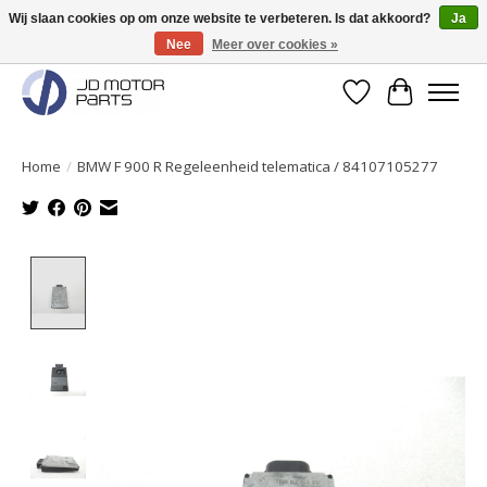
Wij slaan cookies op om onze website te verbeteren. Is dat akkoord?
Ja
Nee
Meer over cookies »
Originele onderdelen direct uit voorraad leverbaar!
Verlanglijst
Winkelwa
Home
/
BMW F 900 R Regeleenheid telematica / 84107105277
Product image slideshow Items