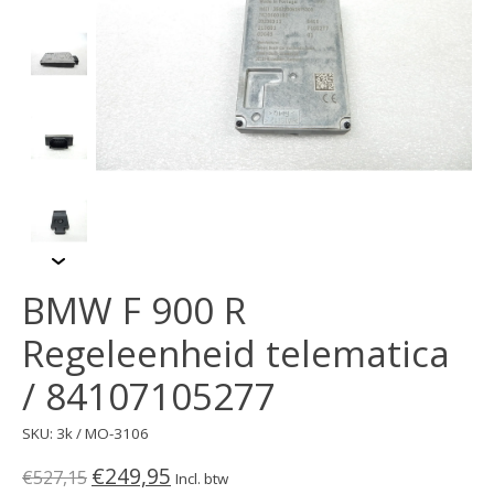
BMW F 900 R
Regeleenheid telematica
/ 84107105277
SKU: 3k / MO-3106
€249,95
€527,15
Incl. btw