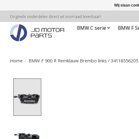
Wij slaan coo
Originele onderdelen direct uit voorraad leverbaar!
BMW C serie
BMW F Se
Home
/
BMW F 900 R Remklauw Brembo links / 34118556205
Product image slideshow Items