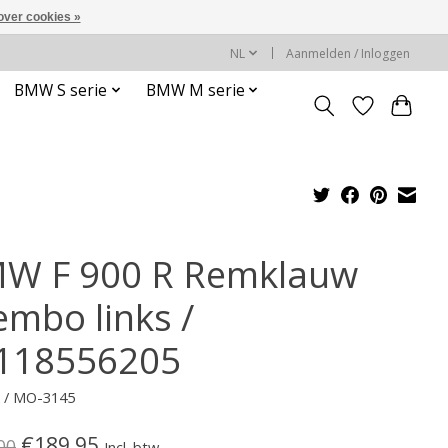
over cookies »
NL
Aanmelden / Inloggen
BMW S serie
BMW M serie
W F 900 R Remklauw
embo links /
118556205
k / MO-3145
€189,95
00
Incl. btw