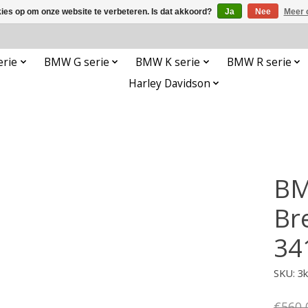
kies op om onze website te verbeteren. Is dat akkoord?
Ja
Nee
Meer 
rie
BMW G serie
BMW K serie
BMW R serie
Harley Davidson
BM
Br
34
SKU: 3
€560,