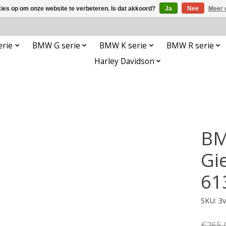
kies op om onze website te verbeteren. Is dat akkoord?
Ja
Nee
Meer 
rie
BMW G serie
BMW K serie
BMW R serie
Harley Davidson
BM
Gi
61
SKU: 3
€265,