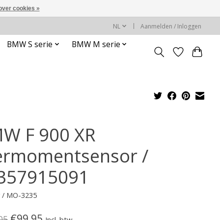
over cookies »
NL
Aanmelden / Inloggen
BMW S serie
BMW M serie
W F 900 XR
ermomentsensor /
357915091
v / MO-3235
€99,95
05
Incl. btw