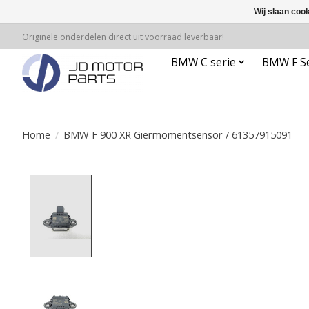
Wij slaan coo
Originele onderdelen direct uit voorraad leverbaar!
BMW C serie
BMW F Se
Home
/
BMW F 900 XR Giermomentsensor / 61357915091
Product image slideshow Items