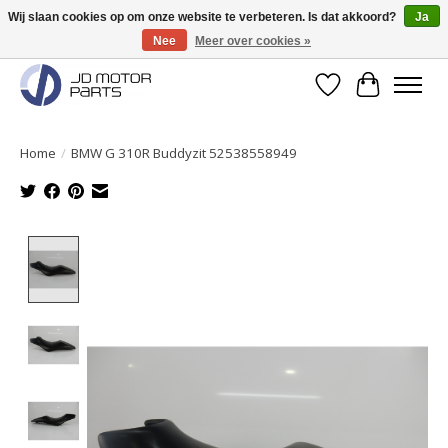
Wij slaan cookies op om onze website te verbeteren. Is dat akkoord?
Ja
Nee
Meer over cookies »
Originele onderdelen direct uit voorraad leverbaar!
Verlanglijst
Winkelwa
Home
/
BMW G 310R Buddyzit 52538558949
Product image slideshow Items