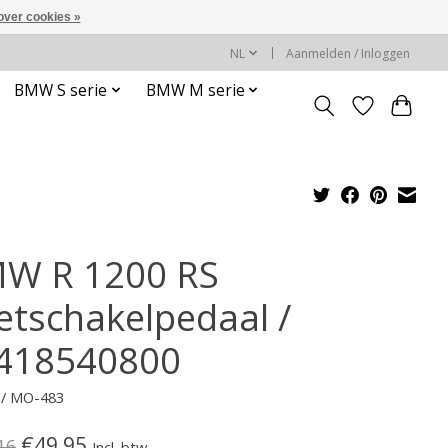
over cookies »
NL
Aanmelden / Inloggen
BMW S serie
BMW M serie
W R 1200 RS
etschakelpedaal /
418540800
 / MO-483
€49,95
16
Incl. btw