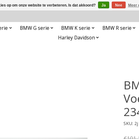
kies op om onze website te verbeteren. Is dat akkoord?
Ja
Nee
Meer 
rie
BMW G serie
BMW K serie
BMW R serie
Harley Davidson
BM
Vo
23
SKU: 2j
€101,