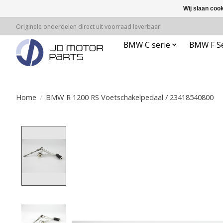
Wij slaan coo
Originele onderdelen direct uit voorraad leverbaar!
BMW C serie
BMW F Se
Home
/
BMW R 1200 RS Voetschakelpedaal / 23418540800
Product image slideshow Items