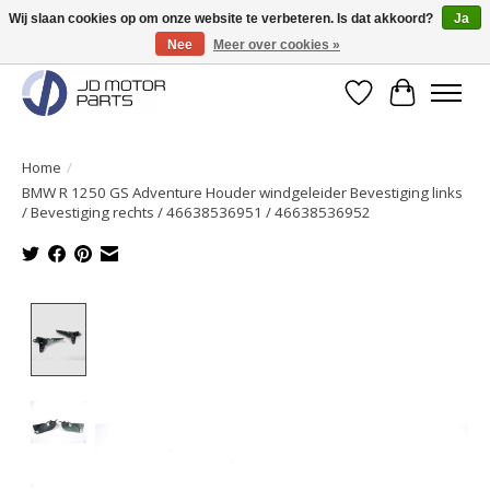
Wij slaan cookies op om onze website te verbeteren. Is dat akkoord?
Ja
Nee
Meer over cookies »
Originele onderdelen direct uit voorraad leverbaar!
Verlanglijst
Winkelwa
Home
/
BMW R 1250 GS Adventure Houder windgeleider Bevestiging links
/ Bevestiging rechts / 46638536951 / 46638536952
Product image slideshow Items