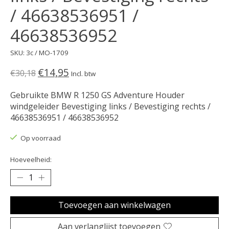
/ 46638536951 /
46638536952
SKU: 3c / MO-1709
€14,95
€30,18
Incl. btw
Gebruikte BMW R 1250 GS Adventure Houder
windgeleider Bevestiging links / Bevestiging rechts /
46638536951 / 46638536952
Op voorraad
Hoeveelheid:
Toevoegen aan winkelwagen
Aan verlanglijst toevoegen