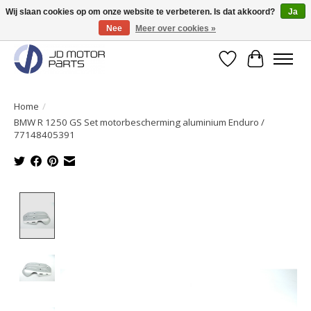
Wij slaan cookies op om onze website te verbeteren. Is dat akkoord?
Ja
Nee
Meer over cookies »
Originele onderdelen direct uit voorraad leverbaar!
Verlanglijst
Winkelwa
Home
/
BMW R 1250 GS Set motorbescherming aluminium Enduro /
77148405391
Product image slideshow Items