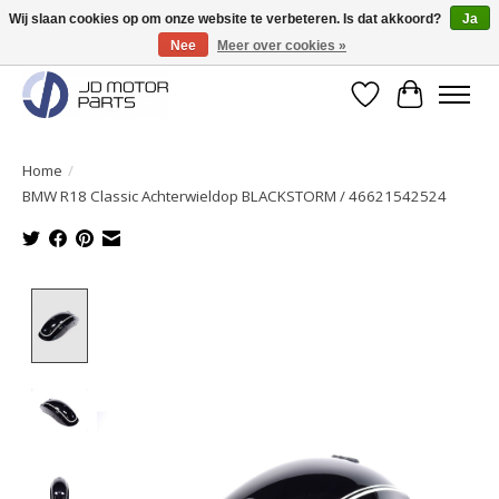
Wij slaan cookies op om onze website te verbeteren. Is dat akkoord?
Ja
Nee
Meer over cookies »
Originele onderdelen direct uit voorraad leverbaar!
Verlanglijst
Winkelwa
Home
/
BMW R18 Classic Achterwieldop BLACKSTORM / 46621542524
Product image slideshow Items