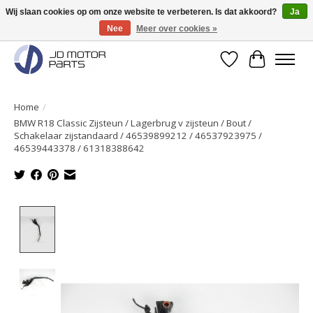
Wij slaan cookies op om onze website te verbeteren. Is dat akkoord?
Ja
Nee
Meer over cookies »
Originele onderdelen direct uit voorraad leverbaar!
Verlanglijst
Winkelwa
Home
/
BMW R18 Classic Zijsteun / Lagerbrug v zijsteun / Bout /
Schakelaar zijstandaard / 46539899212 / 46537923975 /
46539443378 / 61318388642
Product image slideshow Items