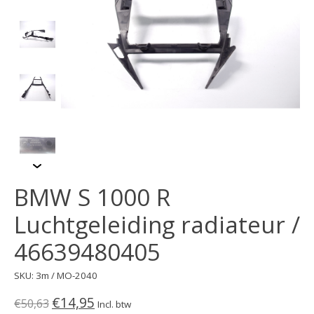
BMW S 1000 R
Luchtgeleiding radiateur /
46639480405
SKU: 3m / MO-2040
€14,95
€50,63
Incl. btw