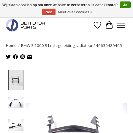
Wij slaan cookies op om onze website te verbeteren. Is dat akkoord?
Ja
Nee
Meer over cookies »
Originele onderdelen direct uit voorraad leverbaar!
Verlanglijst
Winkelwa
Home
/
BMW S 1000 R Luchtgeleiding radiateur / 46639480405
Product image slideshow Items