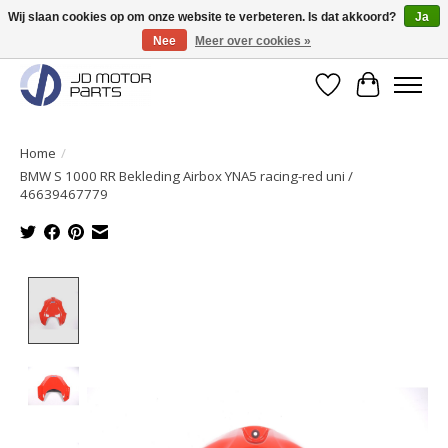
Wij slaan cookies op om onze website te verbeteren. Is dat akkoord?
Ja
Nee
Meer over cookies »
Originele onderdelen direct uit voorraad leverbaar!
Verlanglijst
Winkelwa
Home
/
BMW S 1000 RR Bekleding Airbox YNA5 racing-red uni /
46639467779
Product image slideshow Items