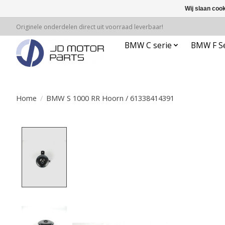
Wij slaan coo
Originele onderdelen direct uit voorraad leverbaar!
BMW C serie
BMW F Se
Home
/
BMW S 1000 RR Hoorn / 61338414391
Product image slideshow Items