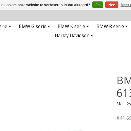
kies op om onze website te verbeteren. Is dat akkoord?
Ja
Nee
Meer 
rie
BMW G serie
BMW K serie
BMW R serie
Harley Davidson
BM
61
SKU: 2
€41,2