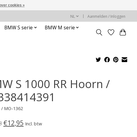
over cookies »
NL
Aanmelden / Inloggen
BMW S serie
BMW M serie
W S 1000 RR Hoorn /
338414391
s / MO-1362
€12,95
3
Incl. btw