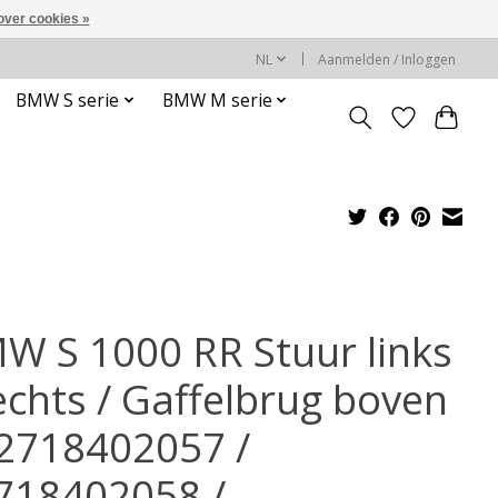
over cookies »
NL
Aanmelden / Inloggen
BMW S serie
BMW M serie
W S 1000 RR Stuur links
rechts / Gaffelbrug boven
32718402057 /
718402058 /