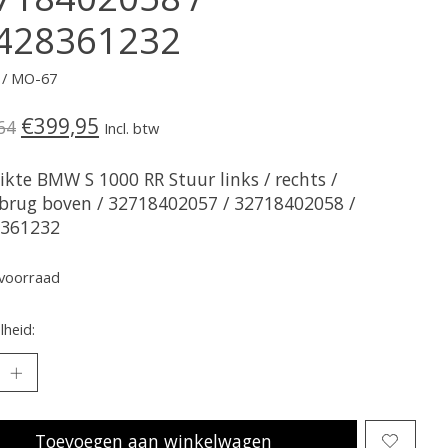
428361232
 / MO-67
€399,95
64
Incl. btw
ikte BMW S 1000 RR Stuur links / rechts /
lbrug boven / 32718402057 / 32718402058 /
361232
voorraad
heid:
Toevoegen aan winkelwagen