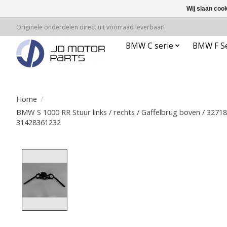
Wij slaan coo
Originele onderdelen direct uit voorraad leverbaar!
BMW C serie
BMW F Se
Home
/
BMW S 1000 RR Stuur links / rechts / Gaffelbrug boven / 3271
31428361232
Product image slideshow Items