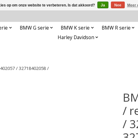
kies op om onze website te verbeteren. Is dat akkoord?
Ja
Nee
Meer 
rie
BMW G serie
BMW K serie
BMW R serie
Harley Davidson
8402057 / 32718402058 /
BM
/ 
/ 
32