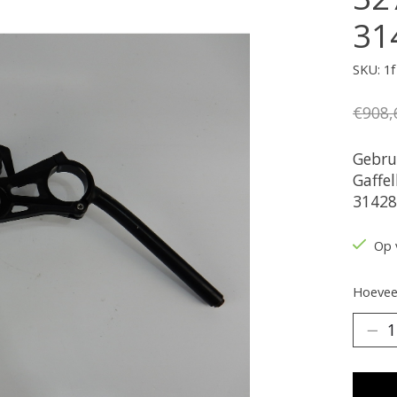
31
SKU: 1f
€908,
Gebru
Gaffe
31428
Op 
Hoeveel