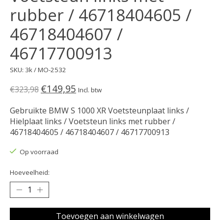
rubber / 46718404605 /
46718404607 /
46717700913
SKU: 3k / MO-2532
€149,95
€323,98
Incl. btw
Gebruikte BMW S 1000 XR Voetsteunplaat links /
Hielplaat links / Voetsteun links met rubber /
46718404605 / 46718404607 / 46717700913
Op voorraad
Hoeveelheid:
Toevoegen aan winkelwagen