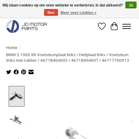
Wij slaan cookies op om onze website te verbeteren. Is dat akkoord?
Ja
Nee
Meer over cookies »
Originele onderdelen direct uit voorraad leverbaar!
Verlanglijst
Winkelwa
Home
/
BMW S 1000 XR Voetsteunplaat links / Hielplaat links / Voetsteun
links met rubber / 46718404605 / 46718404607 / 46717700913
Product image slideshow Items