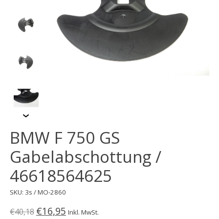
BMW F 750 GS
Gabelabschottung /
46618564625
SKU: 3s / MO-2860
€16,95
€40,18
Inkl. MwSt.