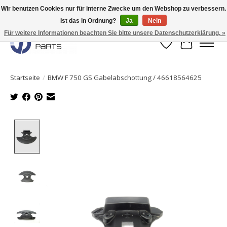
Wir benutzen Cookies nur für interne Zwecke um den Webshop zu verbessern.
Ist das in Ordnung?
Ja
Nein
Originale Teile sofort lieferbar!
Für weitere Informationen beachten Sie bitte unsere Datenschutzerklärung. »
Wunschzettel
Ihr Waren
Startseite
/
BMW F 750 GS Gabelabschottung / 46618564625
Product image slideshow Items