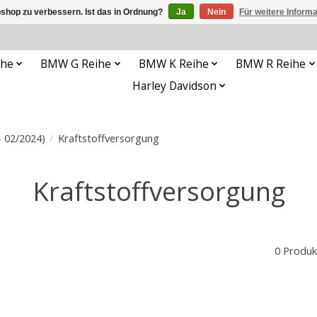
shop zu verbessern. Ist das in Ordnung?
Ja
Nein
Für weitere Inform
ihe
BMW G Reihe
BMW K Reihe
BMW R Reihe
Harley Davidson
- 02/2024)
/
Kraftstoffversorgung
Kraftstoffversorgung
0 Produk