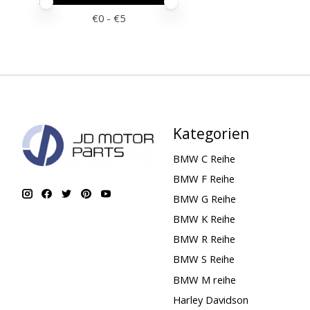
Preis – Mindestwert
Price maximum value
€
0
- €
5
Kategorien
BMW C Reihe
BMW F Reihe
BMW G Reihe
BMW K Reihe
BMW R Reihe
BMW S Reihe
BMW M reihe
Harley Davidson