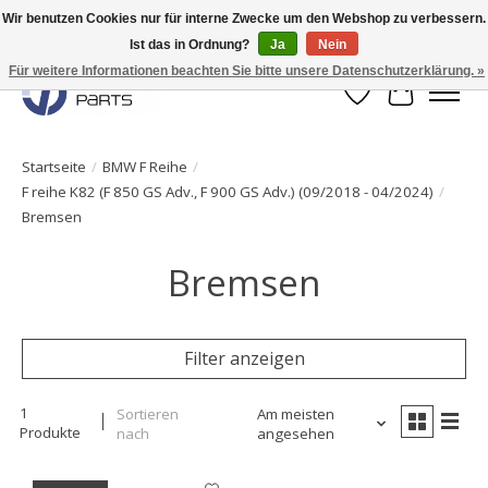
Wir benutzen Cookies nur für interne Zwecke um den Webshop zu verbessern.
Ist das in Ordnung?
Ja
Nein
Originale Teile sofort lieferbar!
Für weitere Informationen beachten Sie bitte unsere Datenschutzerklärung. »
Wunschzettel
Ihr Waren
Startseite
/
BMW F Reihe
/
F reihe K82 (F 850 GS Adv., F 900 GS Adv.) (09/2018 - 04/2024)
/
Bremsen
Bremsen
Filter anzeigen
1
Sortieren
Am meisten
Produkte
nach
angesehen