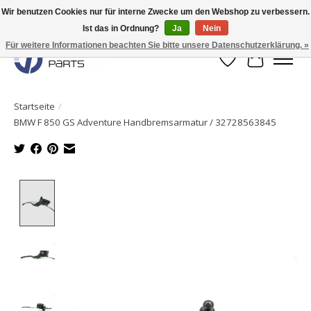
Wir benutzen Cookies nur für interne Zwecke um den Webshop zu verbessern.
Ist das in Ordnung?
Ja
Nein
Originale Teile sofort lieferbar!
Für weitere Informationen beachten Sie bitte unsere Datenschutzerklärung. »
Wunschzettel
Ihr Waren
Startseite
/
BMW F 850 GS Adventure Handbremsarmatur / 32728563845
Product image slideshow Items