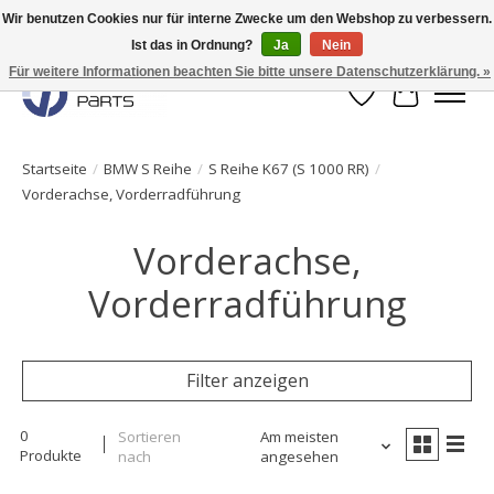
Wir benutzen Cookies nur für interne Zwecke um den Webshop zu verbessern.
Ist das in Ordnung?
Ja
Nein
Originale Teile sofort lieferbar!
Für weitere Informationen beachten Sie bitte unsere Datenschutzerklärung. »
Wunschzettel
Ihr Waren
Startseite
/
BMW S Reihe
/
S Reihe K67 (S 1000 RR)
/
Vorderachse, Vorderradführung
Vorderachse,
Vorderradführung
Filter anzeigen
0
Sortieren
Am meisten
Produkte
nach
angesehen