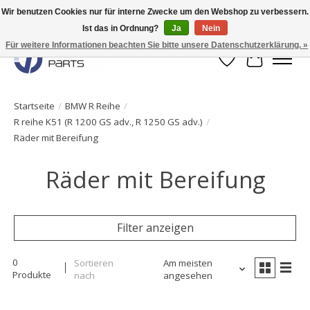
Wir benutzen Cookies nur für interne Zwecke um den Webshop zu verbessern.
Ist das in Ordnung?
Ja
Nein
Originale Teile sofort lieferbar!
Für weitere Informationen beachten Sie bitte unsere Datenschutzerklärung. »
Wunschzettel
Ihr Waren
Startseite
/
BMW R Reihe
/
R reihe K51 (R 1200 GS adv., R 1250 GS adv.)
/
Räder mit Bereifung
Räder mit Bereifung
Filter anzeigen
0
Sortieren
Am meisten
Produkte
nach
angesehen