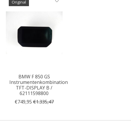
Original
BMW F 850 GS
Instrumentenkombination
TFT-DISPLAY B /
62111598800
€749,95
€1.335,47