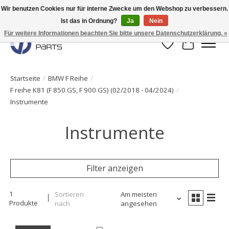
Wir benutzen Cookies nur für interne Zwecke um den Webshop zu verbessern.
Ist das in Ordnung?
Ja
Nein
Originale Teile sofort lieferbar!
Für weitere Informationen beachten Sie bitte unsere Datenschutzerklärung. »
Wunschzettel
Ihr Waren
Startseite
/
BMW F Reihe
/
F reihe K81 (F 850 GS, F 900 GS) (02/2018 - 04/2024)
/
Instrumente
Instrumente
Filter anzeigen
1
Sortieren
Am meisten
Produkte
nach
angesehen