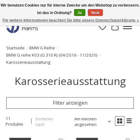
Wir benutzen Cookies nur für interne Zwecke um den Webshop zu verbessern.
Ist das in Ordnung?
Ja
Nein
Originale Teile sofort lieferbar!
Für weitere Informationen beachten Sie bitte unsere Datenschutzerklärung. »
Wunschzettel
Ihr Waren
Startseite
/
BMW G Reihe
/
BMW G reihe K03 (G 310 R) (04/2016 - 11/2020)
/
Karosserieausstattung
Karosserieausstattung
Filter anzeigen
11
Sortieren
Am meisten
Produkte
nach
angesehen