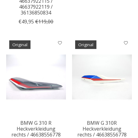
46637922115 /
46637922119 /
36136850834
€49,95
€119,00
Original
Original
BMW G 310 R
BMW G 310R
Heckverkleidung
Heckverkleidung
rechts / 46638556778
rechts / 46638556778