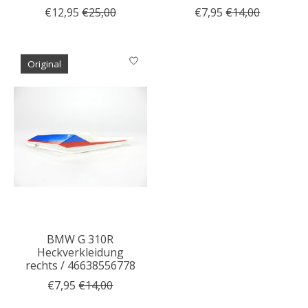
€12,95
€25,00
€7,95
€14,00
Original
BMW G 310R
Heckverkleidung
rechts / 46638556778
€7,95
€14,00