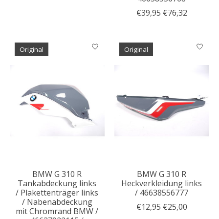
€39,95
€76,32
Original
Original
BMW G 310 R
BMW G 310 R
Tankabdeckung links
Heckverkleidung links
/ Plakettenträger links
/ 46638556777
/ Nabenabdeckung
€12,95
€25,00
mit Chromrand BMW /