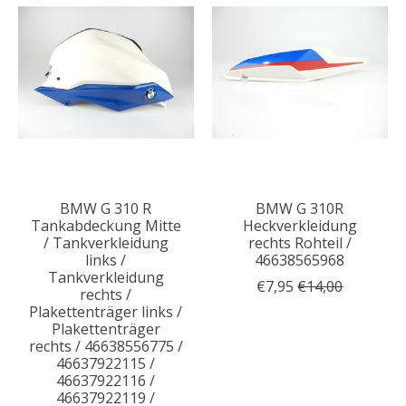
BMW G 310 R
BMW G 310R
Tankabdeckung Mitte
Heckverkleidung
/ Tankverkleidung
rechts Rohteil /
links /
46638565968
Tankverkleidung
€7,95
€14,00
rechts /
Plakettenträger links /
Plakettenträger
rechts / 46638556775 /
46637922115 /
46637922116 /
46637922119 /