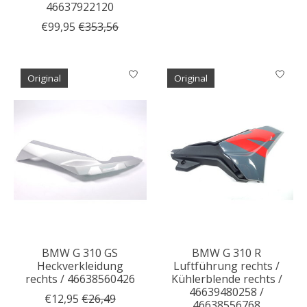
46637922120
€99,95
€353,56
Original
Original
BMW G 310 GS
BMW G 310 R
Heckverkleidung
Luftführung rechts /
rechts / 46638560426
Kühlerblende rechts /
46639480258 /
€12,95
€26,49
46638556768