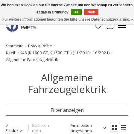
Wir benutzen Cookies nur für interne Zwecke um den Webshop zu verbessern.
Ist das in Ordnung?
Ja
Nein
Originale Teile sofort lieferbar!
Für weitere Informationen beachten Sie bitte unsere Datenschutzerklärung. »
Wunschzettel
Ihr Waren
Startseite
/
BMW K Reihe
/
K reihe K48 (K 1600 GT, K 1600 GTL) (11/2010 - 10/2021)
/
Allgemeine Fahrzeugelektrik
Allgemeine
Fahrzeugelektrik
Filter anzeigen
0
Sortieren
Am meisten
Produkte
nach
angesehen