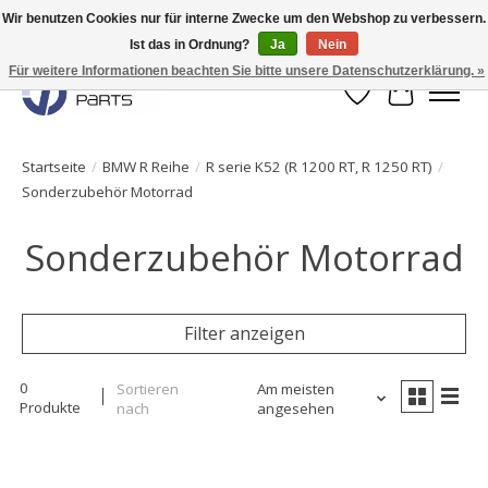
Wir benutzen Cookies nur für interne Zwecke um den Webshop zu verbessern.
Ist das in Ordnung?
Ja
Nein
Originale Teile sofort lieferbar!
Für weitere Informationen beachten Sie bitte unsere Datenschutzerklärung. »
Wunschzettel
Ihr Waren
Startseite
/
BMW R Reihe
/
R serie K52 (R 1200 RT, R 1250 RT)
/
Sonderzubehör Motorrad
Sonderzubehör Motorrad
Filter anzeigen
0
Sortieren
Am meisten
Produkte
nach
angesehen