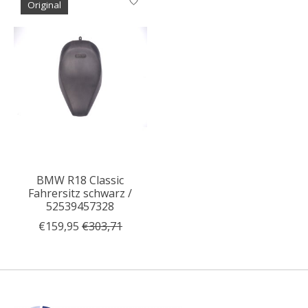
Original
BMW R18 Classic
Fahrersitz schwarz /
52539457328
€159,95
€303,71