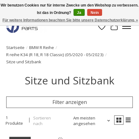
Wir benutzen Cookies nur für interne Zwecke um den Webshop zu verbessern.
Ist das in Ordnung?
Ja
Nein
Originale Teile sofort lieferbar!
Für weitere Informationen beachten Sie bitte unsere Datenschutzerklärung. »
Wunschzettel
Ihr Waren
Startseite
/
BMW R Reihe
/
R reihe K34 (R 18, R 18 Classic) (05/2020 - 05/2023)
/
Sitze und Sitzbank
Sitze und Sitzbank
Filter anzeigen
1
Sortieren
Am meisten
Produkte
nach
angesehen