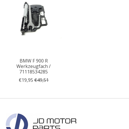
BMW F 900 R
Werkzeugfach /
71118534285
€19,95
€49,51