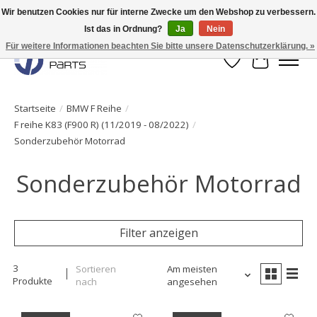
Wir benutzen Cookies nur für interne Zwecke um den Webshop zu verbessern.
Ist das in Ordnung?
Ja
Nein
Originale Teile sofort lieferbar!
Für weitere Informationen beachten Sie bitte unsere Datenschutzerklärung. »
Wunschzettel
Ihr Waren
Startseite
/
BMW F Reihe
/
F reihe K83 (F900 R) (11/2019 - 08/2022)
/
Sonderzubehör Motorrad
Sonderzubehör Motorrad
Filter anzeigen
3
Sortieren
Am meisten
Produkte
nach
angesehen