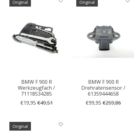
Original
Original
BMW F 900 R
BMW F 900 R
Werkzeugfach /
Drehratensensor /
71118534285
61359444658
€19,95
€49,51
€99,95
€259,86
Original