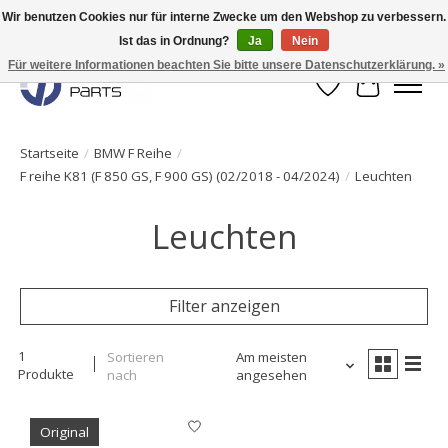
Wir benutzen Cookies nur für interne Zwecke um den Webshop zu verbessern.
Ist das in Ordnung?
Ja
Nein
Originale Teile sofort lieferbar!
Für weitere Informationen beachten Sie bitte unsere Datenschutzerklärung. »
Wunschzettel
Ihr Waren
Startseite
/
BMW F Reihe
/
F reihe K81 (F 850 GS, F 900 GS) (02/2018 - 04/2024)
/
Leuchten
Leuchten
Filter anzeigen
1
Sortieren
Am meisten
Produkte
nach
angesehen
Original