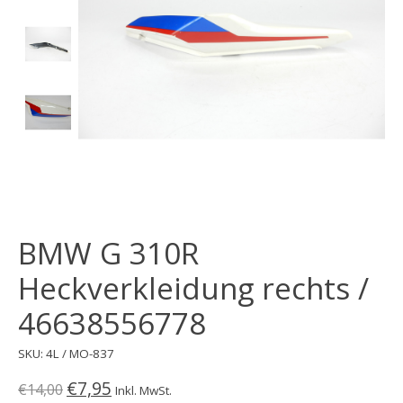
BMW G 310R
Heckverkleidung rechts /
46638556778
SKU: 4L / MO-837
€7,95
€14,00
Inkl. MwSt.