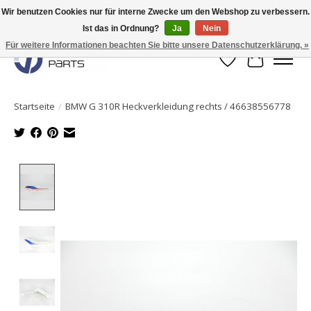
Wir benutzen Cookies nur für interne Zwecke um den Webshop zu verbessern.
Ist das in Ordnung?
Ja
Nein
Originale Teile sofort lieferbar!
Für weitere Informationen beachten Sie bitte unsere Datenschutzerklärung. »
Wunschzettel
Ihr Waren
Startseite
/
BMW G 310R Heckverkleidung rechts / 46638556778
Product image slideshow Items