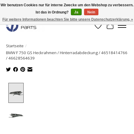
Wir benutzen Cookies nur für interne Zwecke um den Webshop zu verbessern.
Ist das in Ordnung?
Ja
Nein
Originale Teile sofort lieferbar!
Für weitere Informationen beachten Sie bitte unsere Datenschutzerklärung. »
Wunschzettel
Ihr Waren
Startseite
/
BMW F 750 GS Heckrahmen / Hinterradabdeckung / 46518414766
/ 46628564639
Product image slideshow Items