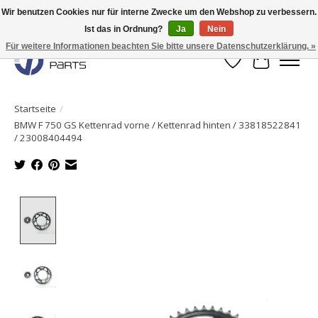
Wir benutzen Cookies nur für interne Zwecke um den Webshop zu verbessern.
Ist das in Ordnung?
Ja
Nein
Originale Teile sofort lieferbar!
Für weitere Informationen beachten Sie bitte unsere Datenschutzerklärung. »
Wunschzettel
Ihr Waren
Startseite
/
BMW F 750 GS Kettenrad vorne / Kettenrad hinten / 33818522841
/ 23008404494
Product image slideshow Items