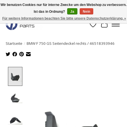
Wir benutzen Cookies nur für interne Zwecke um den Webshop zu verbessern.
Ist das in Ordnung?
Ja
Nein
Originale Teile sofort lieferbar!
Für weitere Informationen beachten Sie bitte unsere Datenschutzerklärung. »
Wunschzettel
Ihr Waren
Startseite
/
BMW F 750 GS Seitendeckel rechts / 46518393946
Product image slideshow Items