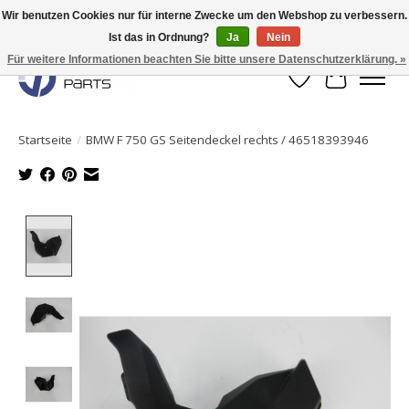
Wir benutzen Cookies nur für interne Zwecke um den Webshop zu verbessern.
Ist das in Ordnung?
Ja
Nein
Originale Teile sofort lieferbar!
Für weitere Informationen beachten Sie bitte unsere Datenschutzerklärung. »
Wunschzettel
Ihr Waren
Startseite
/
BMW F 750 GS Seitendeckel rechts / 46518393946
Product image slideshow Items