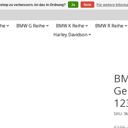
shop zu verbessern. Ist das in Ordnung?
Ja
Nein
Für weitere Inform
ihe
BMW G Reihe
BMW K Reihe
BMW R Reihe
Harley Davidson
BM
Ge
12
SKU: 3
€195,