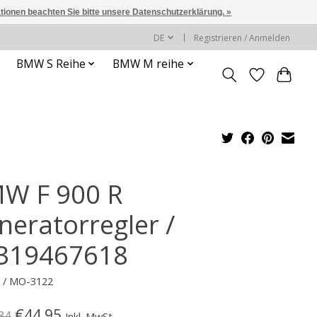
ationen beachten Sie bitte unsere Datenschutzerklärung. »
DE
Registrieren / Anmelden
BMW S Reihe
BMW M reihe
W F 900 R
neratorregler /
319467618
k / MO-3122
€44,95
34
Inkl. MwSt.