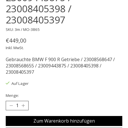
23008405398 /
23008405397
SKU: 3m / MO-3865
€449,00
Inkl. MwSt.
Gebrauchte BMW F 900 R Getriebe / 23008568647 /
23008568655 / 23009443875 / 23008405398 /
23008405397
Auf Lager
Menge:
Zum Warenkorb hinzufügen