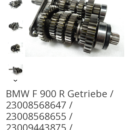
BMW F 900 R Getriebe /
23008568647 /
23008568655 /
23009443875 /