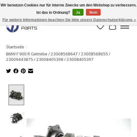
Wir benutzen Cookies nur für interne Zwecke um den Webshop zu verbessern.
Ist das in Ordnung?
Ja
Nein
Originale Teile sofort lieferbar!
Für weitere Informationen beachten Sie bitte unsere Datenschutzerklärung. »
Wunschzettel
Ihr Waren
Startseite
/
BMW F 900 R Getriebe / 23008568647 / 23008568655 /
23009443875 / 23008405398 / 23008405397
Product image slideshow Items