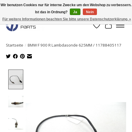
Wir benutzen Cookies nur für interne Zwecke um den Webshop zu verbessern.
Ist das in Ordnung?
Ja
Nein
Originale Teile sofort lieferbar!
Für weitere Informationen beachten Sie bitte unsere Datenschutzerklärung. »
Wunschzettel
Ihr Waren
Startseite
/
BMW F 900 R Lambdasonde 625MM / 11788405117
Product image slideshow Items