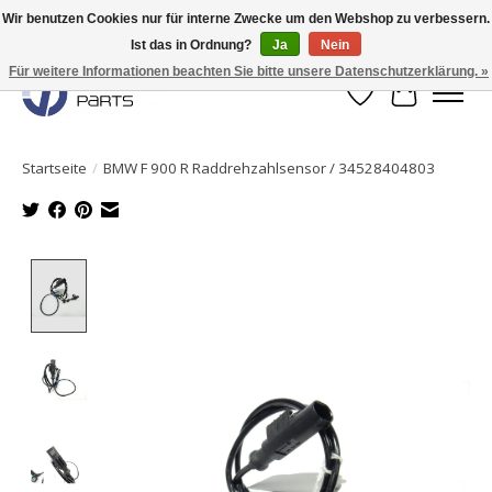
Wir benutzen Cookies nur für interne Zwecke um den Webshop zu verbessern.
Ist das in Ordnung?
Ja
Nein
Originale Teile sofort lieferbar!
Für weitere Informationen beachten Sie bitte unsere Datenschutzerklärung. »
Wunschzettel
Ihr Waren
Startseite
/
BMW F 900 R Raddrehzahlsensor / 34528404803
Product image slideshow Items