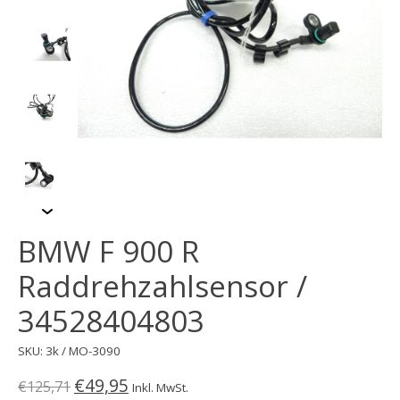
BMW F 900 R
Raddrehzahlsensor /
34528404803
SKU: 3k / MO-3090
€49,95
€125,71
Inkl. MwSt.