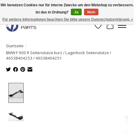
Wir benutzen Cookies nur für interne Zwecke um den Webshop zu verbessern.
Ist das in Ordnung?
Ja
Nein
Originale Teile sofort lieferbar!
Für weitere Informationen beachten Sie bitte unsere Datenschutzerklärung. »
Wunschzettel
Ihr Waren
Startseite
/
BMW F 900 R Seitenstütze kurz / Lagerbock Seitenstütze /
46538404253 / 46538404251
Product image slideshow Items